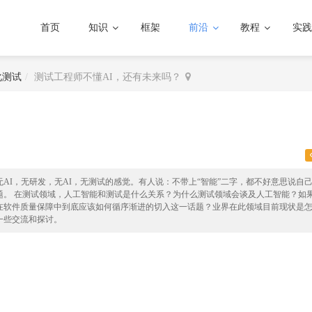
首页
知识
框架
前沿
教程
实践
化测试
测试工程师不懂AI，还有未来吗？
AI，无研发，无AI，无测试的感觉。有人说：不带上“智能”二字，都不好意思说自
题。 在测试领域，人工智能和测试是什么关系？为什么测试领域会谈及人工智能？如
”？在软件质量保障中到底应该如何循序渐进的切入这一话题？业界在此领域目前现状是
一些交流和探讨。