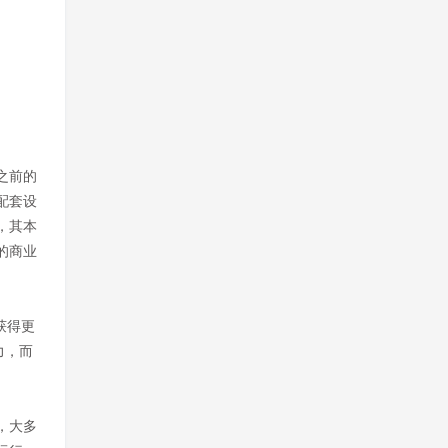
之前的
配套设
，其本
的商业
获得更
力，而
，大多