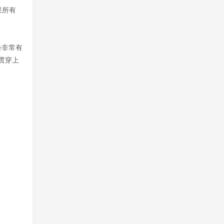
果所有
会非常有
了贯穿上