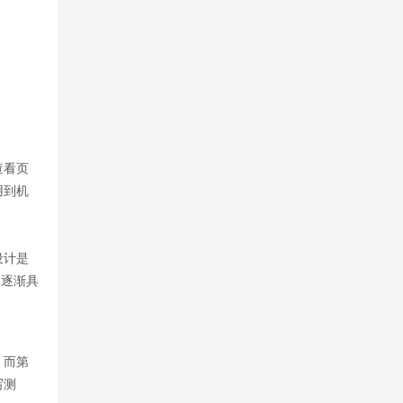
查看页
用到机
设计是
I逐渐具
，而第
写测