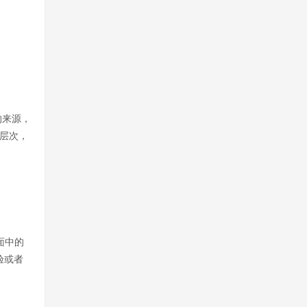
的来源，
6个层次，
面中的
验或者