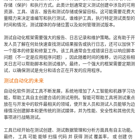
存储（保护）和执行方式。此类计划通常定义测试创建中涉及的可用
资源、工具、语言、报告和测试存储或保留目标。这可能需要花费大
量精力来决定谁编写和执行测试，谁维护工具，执行特定测试类型的
时间和情况，测试媒体的存储位置以及如何管理测试版本。
测试自动化框架需要强大的报告、日志记录和维护策略。这有助于开
发人员了解在何处快速查找测试结果报告或执行日志，还可以加快下
一个版本的修复和修复工作。该工具通常会生成错误日志以响应脚本
问题（不一定是应用程序问题），因此随着时间的推移，访问这些相
关日志可以帮助脚本和测试维护。最终，一个强大的框架需要定期测
试，以确保测试是充分和适合正在开发的应用程序。
测试自动化的未来
自动化软件测试工具不断发展，系统地增加了人工智能和机器学习功
能，帮助工具自主创建合适的测试用例。智能可帮助工具将测试重点
放在与开发中的软件最相关的领域，使开发人员和测试人员能够为边
缘情况创建脚本和更传统的测试媒体，并为性能、安全性和其他优先
事项进行战略测试。
工具已经开始在测试创建、测试数据管理和分析方面具有自主功能。
最终， 工具 可能 能够 扫描 代码 并 获得 测试 覆盖率， 或 创建 仿