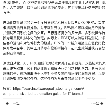
真 和 模型， 而 这些仿真和模型是无法使用现有工具手动实现的。此
外，人工智能可以帮助找到测试中的差距，甚至提出填补这些差距的
方法。
自动化软件测试的另一个发展途径是机器人过程自动化或RPA，旨在
根据需要执行重复操作。对于软件开发，RPA技术可以模仿用户操作
并测试不同系统之间的交互。目标是将复杂的多步骤、多系统操作转
换为可重复和脚本化的流程。实际上，RPA可以支持端到端测试，评
估客户活动和对软件行为的期望。RPA的一个新兴用途是在低代码软
件开发平台中，其中工具将现有模板拼接在一起以生成然后执行更复
杂的业务功能。
测试自动化、AI、RPA 和低代码技术仍处于起步阶段。这些技术的未
来最终将取决于它们的商业价值和解决业务问题的创造力。具有讽刺
意味的是，成功将取决于人类对业务及其内部运作的深刻理解，以便
找到低效或乏味的任务，这些任务将从未来的测试平台中受益。
原文：https://searchsoftwarequality.techtarget.com/A-
comprehensive-test-automation-guide-for-IT-teams?
上一篇
下一篇