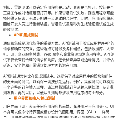
例如，冒烟测试可以确定应用程序是启动、界面是否打开、按钮是否
正常工作或对话框是否打开等。如果冒烟测试失败，则应用程序可能
损坏得太厉害，无法证明进一步测试的合理性。此时，应用程序将返
回给开发人员进行重新装备。冒烟测试通常称为生成验证测试或生成
验收测试。
API和集成测试
通信和集成是现代软件的重要方面。API测试用于验证应用程序API的
请求和响应的交互。这些端点可能涉及各种端点，包括数据库、大型
机、UI、企业服务总线、Web 服务和企业资源规划应用程序。API 测
试不仅会查找合理的请求和响应，还会检查异常或边缘情况，并评估
延迟、安全性和正常错误处理方面的潜在问题。
API测试通常包含在集成测试中。这提供了对应用程序的模块和组件
的更全面的测试，以确保一切按预期运行。例如，集成测试可以模拟
一个完整的订单输入过程，该过程将测试订单从输入到处理，从计费
到发货，再到以后，以便从头到尾都涉及应用程序的每个部分。
用户界面和输入/输出测试
用户界面（UI）表示任何应用程序的前端，允许用户与应用交互。UI
本身可以像命令行界面或精心设计的图形用户界面（GUI）一样简
单。UI测试可能是一项复杂且非常详细的工作;可能的按钮按下序列或