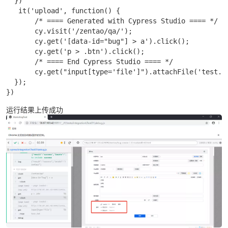
  })

   it('upload', function() {

       /* ==== Generated with Cypress Studio ==== */

       cy.visit('/zentao/qa/');

       cy.get('[data-id="bug"] > a').click();

       cy.get('p > .btn').click();

       /* ==== End Cypress Studio ==== */

       cy.get("input[type='file']").attachFile('test.tx
  });

})
运行结果上传成功