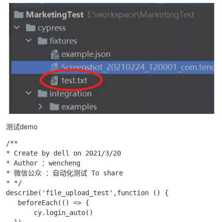
测试demo
/**

* Create by dell on 2021/3/20

* Author ：wencheng

* 微信公众 ：自动化测试 To share

* */

describe('file_upload_test',function () {

   beforeEach(() => {

       cy.login_auto()
