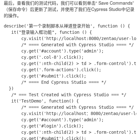
最后，查看我们的测试代码，我们可以看到单击“ Save Commands”
（保存命令）后更新了测试，并使用了我们在Cypress Studio中记录
的操作。
describe('第一个录制脚本从禅道登录开始', function () {

   it("登录输入框功能", function () {

       cy.visit('http://localhost:8080/zentao/user-logi
       /* ==== Generated with Cypress Studio ==== */

       cy.get('#account').type('admin');

       cy.get('.col-8').click();

       cy.get(':nth-child(2) > td > .form-control').typ
       cy.get('.form-actions').click();

       cy.get('#submit').click();

       /* ==== End Cypress Studio ==== */

  })

   /* === Test Created with Cypress Studio === */

   it('TestDemo', function() {

       /* ==== Generated with Cypress Studio ==== */

       cy.visit('http://localhost：8080/zentao/user-log
       cy.get('#account').type('admin');

       cy.get('#login').click();

       cy.get(':nth-child(2) > td > .form-control').typ
       cy.get('#submit').click();
