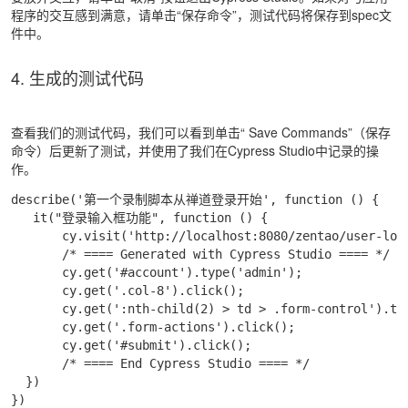
程序的交互感到满意，请单击“保存命令”，测试代码将保存到spec文
件中。
4. 生成的测试代码
查看我们的测试代码，我们可以看到单击“ Save Commands”（保存
命令）后更新了测试，并使用了我们在Cypress Studio中记录的操
作。
describe('第一个录制脚本从禅道登录开始', function () {

   it("登录输入框功能", function () {

       cy.visit('http://localhost:8080/zentao/user-logi
       /* ==== Generated with Cypress Studio ==== */

       cy.get('#account').type('admin');

       cy.get('.col-8').click();

       cy.get(':nth-child(2) > td > .form-control').typ
       cy.get('.form-actions').click();

       cy.get('#submit').click();

       /* ==== End Cypress Studio ==== */

  })

})